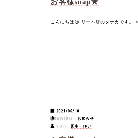
お客様snap★
こんにちは😃 リーベ店のタナカです。 お
2021/06/10
CATEGORY：
お知らせ
STAFF：
田中 ゆい