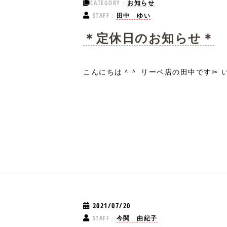
CATEGORY：
お知らせ
STAFF：
田中 ゆい
＊定休日のお知らせ＊
こんにちは＾＾ リーベ店の田中です✂︎ いつ
2021/07/20
STAFF：
今関 由紀子