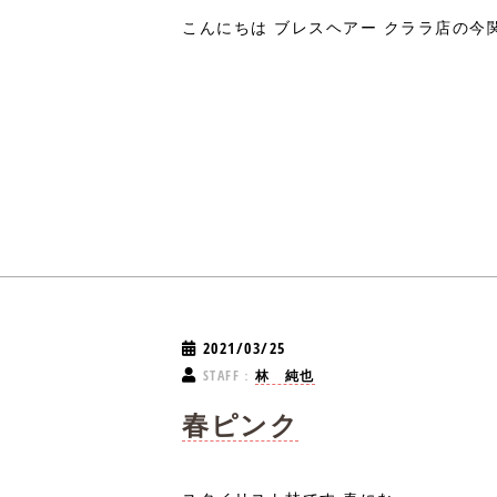
こんにちは ブレスヘアー クララ店の今関
2021/03/25
STAFF：
林 純也
春ピンク