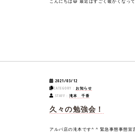
こんにちは😃 最近はすごく暖かくなってき
2021/03/12
CATEGORY：
お知らせ
STAFF：
滝本 千香
久々の勉強会！
アルパ店の滝本です^ ^ 緊急事態事態宣言