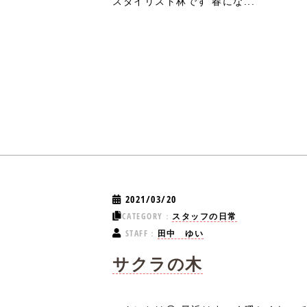
スタイリスト林です 春にな...
2021/03/20
CATEGORY：
スタッフの日常
STAFF：
田中 ゆい
サクラの木