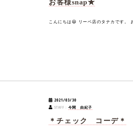
お客様snap★
こんにちは😃 リーベ店のタナカです。 お
2021/03/30
STAFF：
今関 由紀子
＊チェック コーデ＊